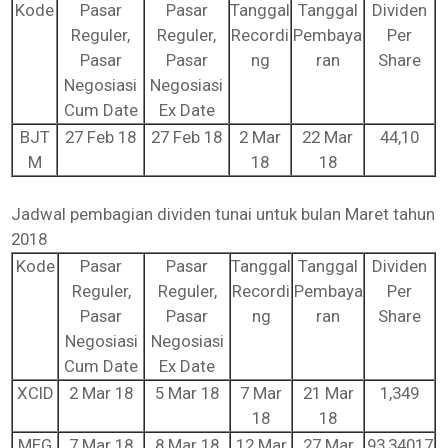
Kode
Pasar
Pasar
Tanggal
Tanggal
Dividen
Reguler,
Reguler,
Recordi
Pembaya
Per
Pasar
Pasar
ng
ran
Share
Negosiasi
Negosiasi
Cum Date
Ex Date
BJT
27 Feb 18
27 Feb 18
2 Mar
22 Mar
44,10
M
18
18
Jadwal pembagian dividen tunai untuk bulan Maret tahun
2018
Kode
Pasar
Pasar
Tanggal
Tanggal
Dividen
Reguler,
Reguler,
Recordi
Pembaya
Per
Pasar
Pasar
ng
ran
Share
Negosiasi
Negosiasi
Cum Date
Ex Date
XCID
2 Mar 18
5 Mar 18
7 Mar
21 Mar
1,349
18
18
MEG
7 Mar 18
8 Mar 18
12 Mar
27 Mar
93,34017