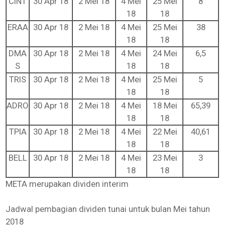
CINT
30 Apr 18
2 Mei 18
4 Mei
25 Mei
8
18
18
ERAA
30 Apr 18
2 Mei 18
4 Mei
25 Mei
38
18
18
DMA
30 Apr 18
2 Mei 18
4 Mei
24 Mei
6,5
S
18
18
TRIS
30 Apr 18
2 Mei 18
4 Mei
25 Mei
5
18
18
ADRO
30 Apr 18
2 Mei 18
4 Mei
18 Mei
65,39
18
18
TPIA
30 Apr 18
2 Mei 18
4 Mei
22 Mei
40,61
18
18
BELL
30 Apr 18
2 Mei 18
4 Mei
23 Mei
3
18
18
META merupakan dividen interim
Jadwal pembagian dividen tunai untuk bulan Mei tahun
2018