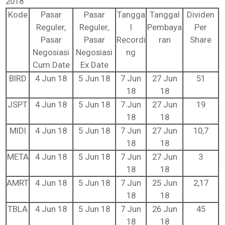
2018
Kode
Pasar
Pasar
Tangga
Tanggal
Dividen
Reguler,
Reguler,
l
Pembaya
Per
Pasar
Pasar
Recordi
ran
Share
Negosiasi
Negosiasi
ng
Cum Date
Ex Date
BIRD
4 Jun 18
5 Jun 18
7 Jun
27 Jun
51
18
18
JSPT
4 Jun 18
5 Jun 18
7 Jun
27 Jun
19
18
18
MIDI
4 Jun 18
5 Jun 18
7 Jun
27 Jun
10,7
18
18
META
4 Jun 18
5 Jun 18
7 Jun
27 Jun
3
18
18
AMRT
4 Jun 18
5 Jun 18
7 Jun
25 Jun
2,17
18
18
TBLA
4 Jun 18
5 Jun 18
7 Jun
26 Jun
45
18
18