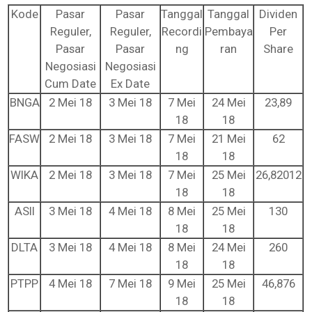
Kode
Pasar
Pasar
Tanggal
Tanggal
Dividen
Reguler,
Reguler,
Recordi
Pembaya
Per
Pasar
Pasar
ng
ran
Share
Negosiasi
Negosiasi
Cum Date
Ex Date
BNGA
2 Mei 18
3 Mei 18
7 Mei
24 Mei
23,89
18
18
FASW
2 Mei 18
3 Mei 18
7 Mei
21 Mei
62
18
18
WIKA
2 Mei 18
3 Mei 18
7 Mei
25 Mei
26,82012
18
18
ASII
3 Mei 18
4 Mei 18
8 Mei
25 Mei
130
18
18
DLTA
3 Mei 18
4 Mei 18
8 Mei
24 Mei
260
18
18
PTPP
4 Mei 18
7 Mei 18
9 Mei
25 Mei
46,876
18
18