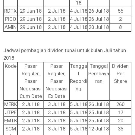
18
RDTX
29 Jun 18
2 Jul 18
4 Jul 18
26 Jul 18
55
PICO
29 Jun 18
2 Jul 18
4 Jul 18
26 Jul 18
2
AMIN
29 Jun 18
2 Jul 18
4 Jul 18
20 Jul 18
8
Jadwal pembagian dividen tunai untuk bulan Juli tahun
2018
Kode
Pasar
Pasar
Tangga
Tanggal
Dividen
Reguler,
Reguler,
l
Pembaya
Per
Pasar
Pasar
Recordi
ran
Share
Negosiasi
Negosiasi
ng
Cum Date
Ex Date
MERK
2 Jul 18
3 Jul 18
5 Jul 18
26 Jul 18
260
JTPE
2 Jul 18
3 Jul 18
5 Jul 18
25 Jul 18
17
EMTK
2 Jul 18
3 Jul 18
5 Jul 18
25 Jul 18
20
SCM
2 Jul 18
3 Jul 18
5 Jul 18
12 Jul 18
35