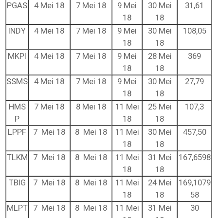
PGAS
4 Mei 18
7 Mei 18
9 Mei
30 Mei
31,61
18
18
INDY
4 Mei 18
7 Mei 18
9 Mei
30 Mei
108,05
18
18
MKPI
4 Mei 18
7 Mei 18
9 Mei
28 Mei
369
18
18
SSMS
4 Mei 18
7 Mei 18
9 Mei
30 Mei
27,79
18
18
HMS
7 Mei 18
8 Mei 18
11 Mei
25 Mei
107,3
P
18
18
LPPF
7 Mei 18
8 Mei 18
11 Mei
30 Mei
457,50
18
18
TLKM
7 Mei 18
8 Mei 18
11 Mei
31 Mei
167,6598
18
18
TBIG
7 Mei 18
8 Mei 18
11 Mei
24 Mei
169,1079
18
18
58
MLPT
7 Mei 18
8 Mei 18
11 Mei
31 Mei
30