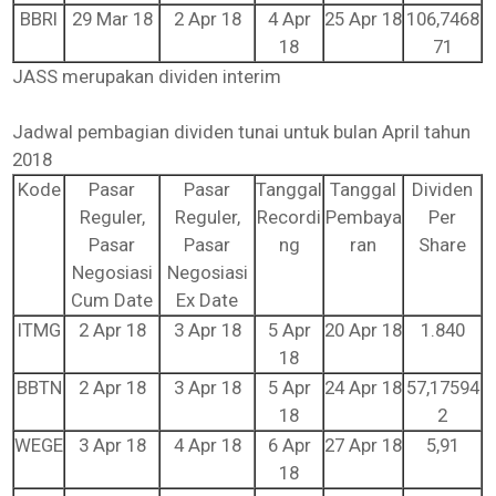
BBRI
29 Mar 18
2 Apr 18
4 Apr
25 Apr 18
106,7468
18
71
JASS merupakan dividen interim
Jadwal pembagian dividen tunai untuk bulan April tahun
2018
Kode
Pasar
Pasar
Tanggal
Tanggal
Dividen
Reguler,
Reguler,
Recordi
Pembaya
Per
Pasar
Pasar
ng
ran
Share
Negosiasi
Negosiasi
Cum Date
Ex Date
ITMG
2 Apr 18
3 Apr 18
5 Apr
20 Apr 18
1.840
18
BBTN
2 Apr 18
3 Apr 18
5 Apr
24 Apr 18
57,17594
18
2
WEGE
3 Apr 18
4 Apr 18
6 Apr
27 Apr 18
5,91
18