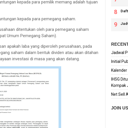
keuntungan kepada para pemilik memang adalah tujuan
Daf
keuntungan kepada para pemegang saham.
Jad
erusahaan ditentukan oleh para pemegang saham
Rapat Umum Pemegang Saham).
RECENT
san apakah laba yang diperoleh perusahaan, pada
egang saham dalam bentuk dividen atau akan ditahan
Jadwal P
aan investasi di masa yang akan datang.
Initial P
Kalender
IHSG Dit
Kompak 
Net Sell 
JOIN U