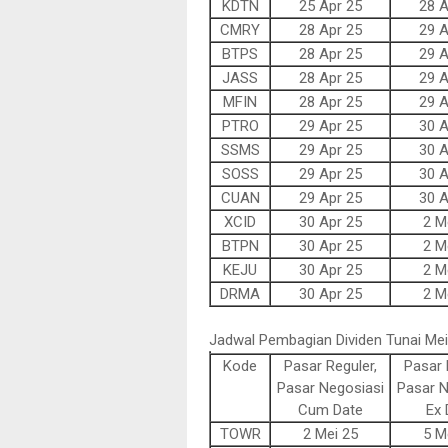
KDTN
25 Apr 25
28 A
CMRY
28 Apr 25
29 A
BTPS
28 Apr 25
29 A
JASS
28 Apr 25
29 A
MFIN
28 Apr 25
29 A
PTRO
29 Apr 25
30 A
SSMS
29 Apr 25
30 A
SOSS
29 Apr 25
30 A
CUAN
29 Apr 25
30 A
XCID
30 Apr 25
2 M
BTPN
30 Apr 25
2 M
KEJU
30 Apr 25
2 M
DRMA
30 Apr 25
2 M
Jadwal Pembagian Dividen Tunai Me
Kode
Pasar Reguler,
Pasar 
Pasar Negosiasi
Pasar N
Cum Date
Ex 
TOWR
2 Mei 25
5 M