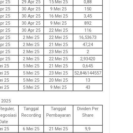
pr 25
29 Apr 25
15 Mei 25
0,88
pr 25
30 Apr 25
9 Mei 25
150
pr 25
30 Apr 25
16 Mei 25
3,45
pr 25
30 Apr 25
9 Mei 25
892
pr 25
30 Apr 25
22 Mei 25
116
pr 25
2 Mei 25
22 Mei 25
16,53673
pr 25
2 Mei 25
21 Mei 25
47,24
pr 25
2 Mei 25
23 Mei 25
2
pr 25
2 Mei 25
22 Mei 25
2,93420
ei 25
5 Mei 25
21 Mei 25
0,645
ei 25
5 Mei 25
23 Mei 25
52,846144557
ei 25
5 Mei 25
20 Mei 25
13
ei 25
5 Mei 25
9 Mei 25
43
i 2025
Reguler,
Tanggal
Tanggal
Dividen Per
egosiasi
Recording
Pembayaran
Share
Date
ei 25
6 Mei 25
21 Mei 25
9,9