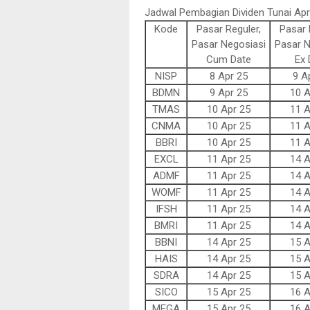
Jadwal Pembagian Dividen Tunai Apr
Kode
Pasar Reguler,
Pasar 
Pasar Negosiasi
Pasar N
Cum Date
Ex 
NISP
8 Apr 25
9 A
BDMN
9 Apr 25
10 A
TMAS
10 Apr 25
11 A
CNMA
10 Apr 25
11 A
BBRI
10 Apr 25
11 A
EXCL
11 Apr 25
14 A
ADMF
11 Apr 25
14 A
WOMF
11 Apr 25
14 A
IFSH
11 Apr 25
14 A
BMRI
11 Apr 25
14 A
BBNI
14 Apr 25
15 A
HAIS
14 Apr 25
15 A
SDRA
14 Apr 25
15 A
SICO
15 Apr 25
16 A
MEGA
15 Apr 25
16 A