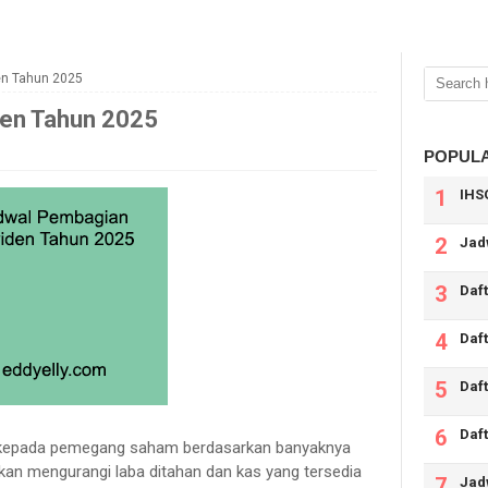
en Tahun 2025
den Tahun 2025
POPUL
IHS
Jad
Daft
Daf
Daf
Daf
 kepada pemegang saham berdasarkan banyaknya
akan mengurangi laba ditahan dan kas yang tersedia
Jad