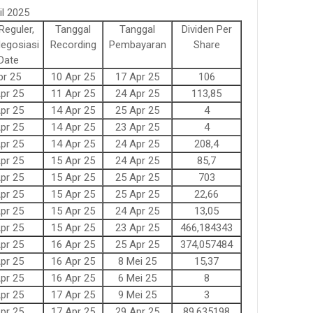
il 2025
Reguler,
Tanggal
Tanggal
Dividen Per
egosiasi
Recording
Pembayaran
Share
Date
pr 25
10 Apr 25
17 Apr 25
106
pr 25
11 Apr 25
24 Apr 25
113,85
pr 25
14 Apr 25
25 Apr 25
4
pr 25
14 Apr 25
23 Apr 25
4
pr 25
14 Apr 25
24 Apr 25
208,4
pr 25
15 Apr 25
24 Apr 25
85,7
pr 25
15 Apr 25
25 Apr 25
703
pr 25
15 Apr 25
25 Apr 25
22,66
pr 25
15 Apr 25
24 Apr 25
13,05
pr 25
15 Apr 25
23 Apr 25
466,184343
pr 25
16 Apr 25
25 Apr 25
374,057484
pr 25
16 Apr 25
8 Mei 25
15,37
pr 25
16 Apr 25
6 Mei 25
8
pr 25
17 Apr 25
9 Mei 25
3
pr 25
17 Apr 25
29 Apr 25
89,635198