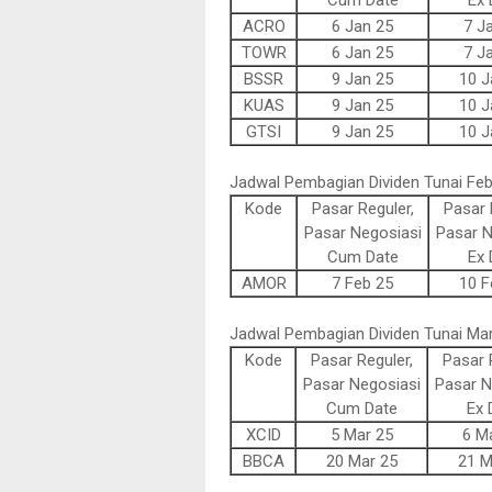
Cum Date
Ex 
ACRO
6 Jan 25
7 J
TOWR
6 Jan 25
7 J
BSSR
9 Jan 25
10 J
KUAS
9 Jan 25
10 J
GTSI
9 Jan 25
10 J
Jadwal Pembagian Dividen Tunai Feb
Kode
Pasar Reguler,
Pasar 
Pasar Negosiasi
Pasar N
Cum Date
Ex 
AMOR
7 Feb 25
10 F
Jadwal Pembagian Dividen Tunai Ma
Kode
Pasar Reguler,
Pasar 
Pasar Negosiasi
Pasar N
Cum Date
Ex 
XCID
5 Mar 25
6 M
BBCA
20 Mar 25
21 M