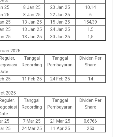
Date
an 25
8 Jan 25
23 Jan 25
10,14
an 25
8 Jan 25
22 Jan 25
6
an 25
13 Jan 25
15 Jan 25
154,39
an 25
13 Jan 25
24 Jan 25
1,5
an 25
13 Jan 25
30 Jan 25
1,5
ruari 2025
Reguler,
Tanggal
Tanggal
Dividen Per
egosiasi
Recording
Pembayaran
Share
Date
eb 25
11 Feb 25
24 Feb 25
14
ret 2025
Reguler,
Tanggal
Tanggal
Dividen Per
egosiasi
Recording
Pembayaran
Share
Date
ar 25
7 Mar 25
21 Mar 25
0,6766
ar 25
24 Mar 25
11 Apr 25
250