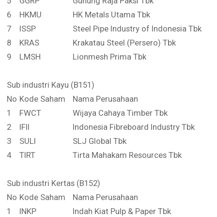
5
GGRP
Gunung Raja Paksi Tbk
6
HKMU
HK Metals Utama Tbk
7
ISSP
Steel Pipe Industry of Indonesia Tbk
8
KRAS
Krakatau Steel (Persero) Tbk
9
LMSH
Lionmesh Prima Tbk
Sub industri Kayu (B151)
No
Kode Saham
Nama Perusahaan
1
FWCT
Wijaya Cahaya Timber Tbk
2
IFII
Indonesia Fibreboard Industry Tbk
3
SULI
SLJ Global Tbk
4
TIRT
Tirta Mahakam Resources Tbk
Sub industri Kertas (B152)
No
Kode Saham
Nama Perusahaan
1
INKP
Indah Kiat Pulp & Paper Tbk