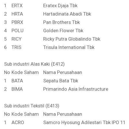
1
ERTX
Eratex Djaja Tbk
2
HRTA
Hartadinata Abadi Tbk
3
PBRX
Pan Brothers Tbk
4
POLU
Golden Flower Tbk
5
RICY
Ricky Putra Globalindo Tbk
6
TRIS
Trisula International Tbk
Sub industri Alas Kaki (E412)
No
Kode Saham
Nama Perusahaan
1
BATA
Sepatu Bata Tbk
2
BIMA
Primarindo Asia Infrastructure
Sub industri Tekstil (E413)
No
Kode Saham
Nama Perusahaan
1
ACRO
Samcro Hyosung Adilestari Tbk IPO 11 