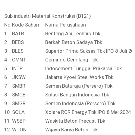
Sub industri Material Konstruksi (B121)
No
Kode Saham
Nama Perusahaan
1
BATR
Benteng Api Technic Tbk
2
BEBS
Berkah Beton Sadaya Tbk
3
BLES
Superior Prima Sukses Tbk IPO 8 Juli 20
4
CMNT
Cemindo Gemilang Tbk
5
INTP
Indocement Tunggal Prakarsa Tbk
6
JKSW
Jakarta Kyoei Steel Works Tbk
7
SMBR
Semen Baturaja (Persero) Tbk
8
SMCB
Solusi Bangun Indonesia Tbk
9
SMGR
Semen Indonesia (Persero) Tbk
10
SOLA
Xolare RCR Energy Tbk IPO 8 Mei 2024
11
WSBP
Waskita Beton Precast Tbk
12
WTON
Wijaya Karya Beton Tbk