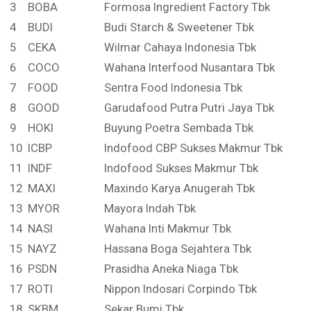
3
BOBA
Formosa Ingredient Factory Tbk
4
BUDI
Budi Starch & Sweetener Tbk
5
CEKA
Wilmar Cahaya Indonesia Tbk
6
COCO
Wahana Interfood Nusantara Tbk
7
FOOD
Sentra Food Indonesia Tbk
8
GOOD
Garudafood Putra Putri Jaya Tbk
9
HOKI
Buyung Poetra Sembada Tbk
10
ICBP
Indofood CBP Sukses Makmur Tbk
11
INDF
Indofood Sukses Makmur Tbk
12
MAXI
Maxindo Karya Anugerah Tbk
13
MYOR
Mayora Indah Tbk
14
NASI
Wahana Inti Makmur Tbk
15
NAYZ
Hassana Boga Sejahtera Tbk
16
PSDN
Prasidha Aneka Niaga Tbk
17
ROTI
Nippon Indosari Corpindo Tbk
18
SKBM
Sekar Bumi Tbk