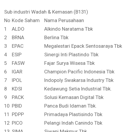
Sub industri Wadah & Kemasan (B131)
No
Kode Saham
Nama Perusahaan
1
ALDO
Alkindo Naratama Tbk
2
BRNA
Berlina Tbk
3
EPAC
Megalestari Epack Sentosaraya Tbk
4
ESIP
Sinergi Inti Plastindo Tbk
5
FASW
Fajar Surya Wisesa Tbk
6
IGAR
Champion Pacific Indonesia Tbk
7
IPOL
Indopoly Swakarsa Industry Tbk
8
KDSI
Kedawung Setia Industrial Tbk.
9
PACK
Solusi Kemasan Digital Tbk
10
PBID
Panca Budi Idaman Tbk.
11
PDPP
Primadaya Plastisindo Tbk
12
PICO
Pelangi Indah Canindo Tbk
13
SIMA
Siwani Makmur Tbk