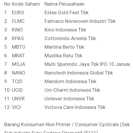
No
Kode Saham
Nama Perusahaan
1
EURO
Estee Gold Feet Tbk
2
FLMC
Falmaco Nonwoven Industri Tbk
3
KINO
Kino Indonesia Tbk
4
KPAS
Cottonindo Ariesta Tbk
5
MBTO
Martina Berto Tbk
6
MRAT
Mustika Ratu Tbk
7
MSJA
Multi Spunindo Jaya Tbk IPO 10 Januari
8
NANO
Nanotech Indonesia Global Tbk
9
TCID
Mandom Indonesia Tbk.
10
UCID
Uni-Charm Indonesia Tbk
11
UNVR
Unilever Indonesia Tbk
12
VICI
Victoria Care Indonesia Tbk
Barang Konsumen Non Primer / Consumer Cyclicals (Sekto
Sub industri Suku Cadang Otomotif (E111)