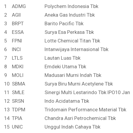
1
ADMG
Polychem Indonesia Tbk
2
AGII
Aneka Gas Industri Tbk
3
BRPT
Barito Pacific Tbk
4
ESSA
Surya Esa Perkasa Tbk
5
FPNI
Lotte Chemical Titan Tbk
6
INCI
Intanwijaya Internasional Tbk
7
LTLS
Lautan Luas Tbk
8
MDKI
Emdeki Utama Tbk
9
MOLI
Madusari Murni Indah Tbk
10
SBMA
Surya Biru Murni Acetylene Tbk
11
SMLE
Sinergi Multi Lestarindo Tbk IPO10 Janu
12
SRSN
Indo Acidatama Tbk
13
TDPM
Tridomain Performance Material Tbk
14
TPIA
Chandra Asri Petrochemical Tbk
15
UNIC
Unggul Indah Cahaya Tbk