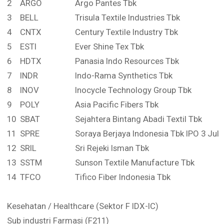
2
ARGO
Argo Pantes Tbk
3
BELL
Trisula Textile Industries Tbk
4
CNTX
Century Textile Industry Tbk
5
ESTI
Ever Shine Tex Tbk
6
HDTX
Panasia Indo Resources Tbk
7
INDR
Indo-Rama Synthetics Tbk
8
INOV
Inocycle Technology Group Tbk
9
POLY
Asia Pacific Fibers Tbk
10
SBAT
Sejahtera Bintang Abadi Textil Tbk
11
SPRE
Soraya Berjaya Indonesia Tbk IPO 3 Juli
12
SRIL
Sri Rejeki Isman Tbk
13
SSTM
Sunson Textile Manufacture Tbk
14
TFCO
Tifico Fiber Indonesia Tbk
Kesehatan / Healthcare (Sektor F IDX-IC)
Sub industri Farmasi (F211)