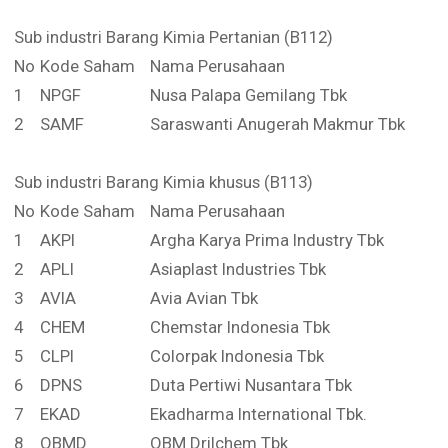
Sub industri Barang Kimia Pertanian (B112)
No
Kode Saham
Nama Perusahaan
1
NPGF
Nusa Palapa Gemilang Tbk
2
SAMF
Saraswanti Anugerah Makmur Tbk
Sub industri Barang Kimia khusus (B113)
No
Kode Saham
Nama Perusahaan
1
AKPI
Argha Karya Prima Industry Tbk
2
APLI
Asiaplast Industries Tbk
3
AVIA
Avia Avian Tbk
4
CHEM
Chemstar Indonesia Tbk
5
CLPI
Colorpak Indonesia Tbk
6
DPNS
Duta Pertiwi Nusantara Tbk
7
EKAD
Ekadharma International Tbk.
8
OBMD
OBM Drilchem Tbk