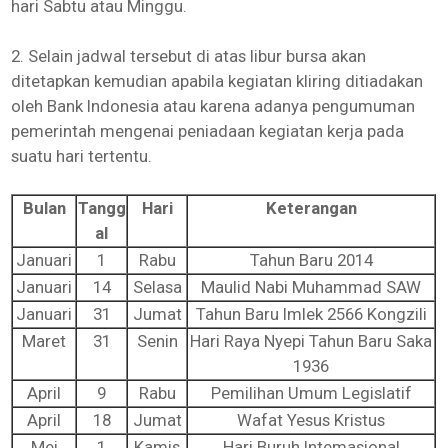
hari Sabtu atau Minggu.
2. Selain jadwal tersebut di atas libur bursa akan
ditetapkan kemudian apabila kegiatan kliring ditiadakan
oleh Bank Indonesia atau karena adanya pengumuman
pemerintah mengenai peniadaan kegiatan kerja pada
suatu hari tertentu.
Bulan
Tangg
Hari
Keterangan
al
Januari
1
Rabu
Tahun Baru 2014
Januari
14
Selasa
Maulid Nabi Muhammad SAW
Januari
31
Jumat
Tahun Baru Imlek 2566 Kongzili
Maret
31
Senin
Hari Raya Nyepi Tahun Baru Saka
1936
April
9
Rabu
Pemilihan Umum Legislatif
April
18
Jumat
Wafat Yesus Kristus
Mei
1
Kamis
Hari Buruh Intemasional