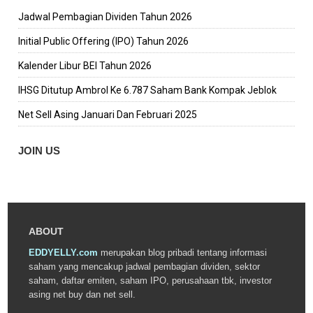
Jadwal Pembagian Dividen Tahun 2026
Initial Public Offering (IPO) Tahun 2026
Kalender Libur BEI Tahun 2026
IHSG Ditutup Ambrol Ke 6.787 Saham Bank Kompak Jeblok
Net Sell Asing Januari Dan Februari 2025
JOIN US
ABOUT
EDDYELLY.com
merupakan blog pribadi tentang informasi
saham yang mencakup jadwal pembagian dividen, sektor
saham, daftar emiten, saham IPO, perusahaan tbk, investor
asing net buy dan net sell.