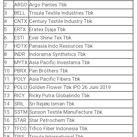
2
ARGO
Argo Pantes Tbk
3
BELL
Trisula Textile Industries Tbk
4
CNTX
Century Textile Industry Tbk
5
ERTX
Eratex Djaja Tbk
6
ESTI
Ever Shine Tex Tbk
7
HDTX
Panasia Indo Resources Tbk
8
INDR
Indorama Synthetics Tbk
9
MYTX
Asia Pacific Investama Tbk
10
PBRX
Pan Brothers Tbk
11
POLY
Asia Pacific Fibers Tbk
12
POLU
Golden Flower Tbk IPO 26 Juni 2019
13
RICY
Ricky Putra Globalindo Tbk
14
SRIL
Sri Rejeki Isman Tbk
15
SSTM
Sunson Textile Manufacture Tbk
16
STAR
Star Petrochem Tbk
17
TFCO
Tifico Fiber Indonesia Tbk
18
TRIS
Trisula International Tbk