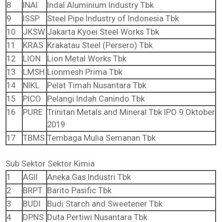
8
INAI
Indal Aluminium Industry Tbk
9
ISSP
Steel Pipe Industry of Indonesia Tbk
10
JKSW
Jakarta Kyoei Steel Works Tbk
11
KRAS
Krakatau Steel (Persero) Tbk
12
LION
Lion Metal Works Tbk
13
LMSH
Lionmesh Prima Tbk
14
NIKL
Pelat Timah Nusantara Tbk
15
PICO
Pelangi Indah Canindo Tbk
16
PURE
Trinitan Metals and Mineral Tbk IPO 9 Oktober
2019
17
TBMS
Tembaga Mulia Semanan Tbk
Sub Sektor Sektor Kimia
1
AGII
Aneka Gas Industri Tbk
2
BRPT
Barito Pasific Tbk
3
BUDI
Budi Starch and Sweetener Tbk
4
DPNS
Duta Pertiwi Nusantara Tbk