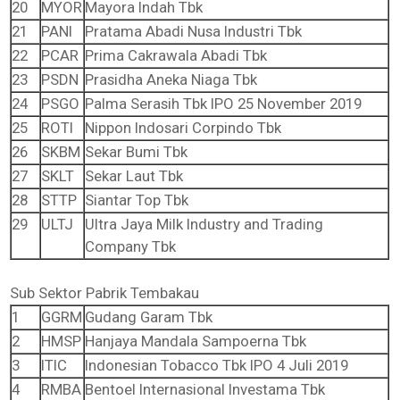
20
MYOR
Mayora Indah Tbk
21
PANI
Pratama Abadi Nusa Industri Tbk
22
PCAR
Prima Cakrawala Abadi Tbk
23
PSDN
Prasidha Aneka Niaga Tbk
24
PSGO
Palma Serasih Tbk IPO 25 November 2019
25
ROTI
Nippon Indosari Corpindo Tbk
26
SKBM
Sekar Bumi Tbk
27
SKLT
Sekar Laut Tbk
28
STTP
Siantar Top Tbk
29
ULTJ
Ultra Jaya Milk Industry and Trading
Company Tbk
Sub Sektor Pabrik Tembakau
1
GGRM
Gudang Garam Tbk
2
HMSP
Hanjaya Mandala Sampoerna Tbk
3
ITIC
Indonesian Tobacco Tbk IPO 4 Juli 2019
4
RMBA
Bentoel Internasional Investama Tbk