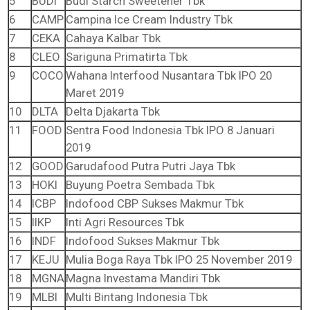
5
BUDI
Budi Starch Sweetener Tbk
6
CAMP
Campina Ice Cream Industry Tbk
7
CEKA
Cahaya Kalbar Tbk
8
CLEO
Sariguna Primatirta Tbk
9
COCO
Wahana Interfood Nusantara Tbk IPO 20
Maret 2019
10
DLTA
Delta Djakarta Tbk
11
FOOD
Sentra Food Indonesia Tbk IPO 8 Januari
2019
12
GOOD
Garudafood Putra Putri Jaya Tbk
13
HOKI
Buyung Poetra Sembada Tbk
14
ICBP
Indofood CBP Sukses Makmur Tbk
15
IIKP
Inti Agri Resources Tbk
16
INDF
Indofood Sukses Makmur Tbk
17
KEJU
Mulia Boga Raya Tbk IPO 25 November 2019
18
MGNA
Magna Investama Mandiri Tbk
19
MLBI
Multi Bintang Indonesia Tbk