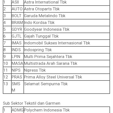
1
ASII
Astra International Tbk
2
AUTO
Astra Otoparts Tbk
3
BOLT
Garuda Metalindo Tbk
4
BRAM
Indo Kordsa Tbk
5
GDYR
Goodyear Indonesia Tbk
6
GJTL
Gajah Tunggal Tbk
7
IMAS
Indomobil Sukses Internasional Tbk
8
INDS
Indospring Tbk
9
LPIN
Multi Prima Sejahtera Tbk
10
MASA
Multistrada Arah Sarana Tbk
11
NIPS
Nipress Tbk
12
PRAS
Prima Alloy Steel Universal Tbk
13
SMS
Selamat Sempurna Tbk
M
Sub Sektor Tekstil dan Garmen
1
ADMG
Polychem Indonesia Tbk