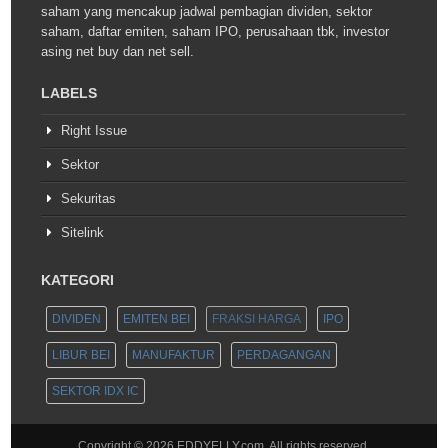
saham yang mencakup jadwal pembagian dividen, sektor
saham, daftar emiten, saham IPO, perusahaan tbk, investor
asing net buy dan net sell.
LABELS
Right Issue
Sektor
Sekuritas
Sitelink
KATEGORI
DIVIDEN
EMITEN BEI
FRAKSI HARGA
IPO
LIBUR BEI
MANUFAKTUR
PERDAGANGAN
SEKTOR IDX IC
Copyright ©
2026
EDDYELLY.com
. All rights reserved.