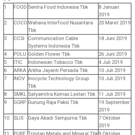
1
FOOD
Sentra Food Indonesia Tbk
8 Januari
2019
2
COCO
Wahana Interfood Nusantara
20 Maret 2019
Tbk
3
CCSI
Communication Cable
18 Juni 2019
Systems Indonesia Tbk
4
POLU
Golden Flower Tbk
26 Juni 2019
5
ITIC
Indonesian Tobacco Tbk
4 Juli 2019
6
ARKA
Arkha Jayanti Persada Tbk
10 Juli 2019
7
INOV
Inocycle Technology Group
10 Juli 2019
Tbk
8
SMKL
Satyamitra Kemas Lestari Tbk
11 Juli 2019
9
GGRP
Gunung Raja Paksi Tbk
19 September
2019
10
SLIS
Gaya Abadi Sempurna Tbk
7 Oktober
2019
11
PURE
Trinitan Metals and Mineral Tbk
9 Oktober