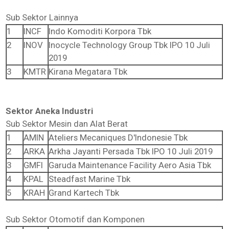
Sub Sektor Lainnya
1
INCF
Indo Komoditi Korpora Tbk
2
INOV
Inocycle Technology Group Tbk IPO 10 Juli
2019
3
KMTR
Kirana Megatara Tbk
Sektor
Aneka Industri
Sub Sektor Mesin dan Alat Berat
1
AMIN
Ateliers Mecaniques D'Indonesie Tbk
2
ARKA
Arkha Jayanti Persada Tbk IPO 10 Juli 2019
3
GMFI
Garuda Maintenance Facility Aero Asia Tbk
4
KPAL
Steadfast Marine Tbk
5
KRAH
Grand Kartech Tbk
Sub Sektor Otomotif dan Komponen