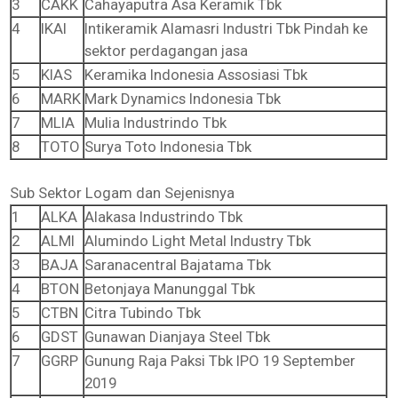
3
CAKK
Cahayaputra Asa Keramik Tbk
4
IKAI
Intikeramik Alamasri Industri Tbk Pindah ke
sektor perdagangan jasa
5
KIAS
Keramika Indonesia Assosiasi Tbk
6
MARK
Mark Dynamics Indonesia Tbk
7
MLIA
Mulia Industrindo Tbk
8
TOTO
Surya Toto Indonesia Tbk
Sub Sektor Logam dan Sejenisnya
1
ALKA
Alakasa Industrindo Tbk
2
ALMI
Alumindo Light Metal Industry Tbk
3
BAJA
Saranacentral Bajatama Tbk
4
BTON
Betonjaya Manunggal Tbk
5
CTBN
Citra Tubindo Tbk
6
GDST
Gunawan Dianjaya Steel Tbk
7
GGRP
Gunung Raja Paksi Tbk IPO 19 September
2019