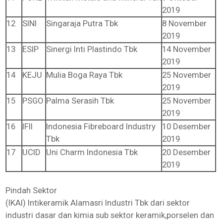
2019
12
SINI
Singaraja Putra Tbk
8 November
2019
13
ESIP
Sinergi Inti Plastindo Tbk
14 November
2019
14
KEJU
Mulia Boga Raya Tbk
25 November
2019
15
PSGO
Palma Serasih Tbk
25 November
2019
16
IFII
Indonesia Fibreboard Industry
10 Desember
Tbk
2019
17
UCID
Uni Charm Indonesia Tbk
20 Desember
2019
Pindah Sektor
(IKAI) Intikeramik Alamasri Industri Tbk dari sektor
industri dasar dan kimia sub sektor keramik,porselen dan