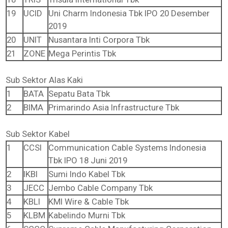
19
UCID
Uni Charm Indonesia Tbk IPO 20 Desember
2019
20
UNIT
Nusantara Inti Corpora Tbk
21
ZONE
Mega Perintis Tbk
Sub Sektor Alas Kaki
1
BATA
Sepatu Bata Tbk
2
BIMA
Primarindo Asia Infrastructure Tbk
Sub Sektor Kabel
1
CCSI
Communication Cable Systems Indonesia
Tbk IPO 18 Juni 2019
2
IKBI
Sumi Indo Kabel Tbk
3
JECC
Jembo Cable Company Tbk
4
KBLI
KMI Wire & Cable Tbk
5
KLBM
Kabelindo Murni Tbk