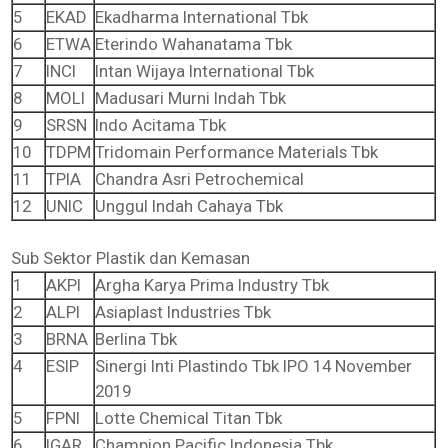
5
EKAD
Ekadharma International Tbk
6
ETWA
Eterindo Wahanatama Tbk
7
INCI
Intan Wijaya International Tbk
8
MOLI
Madusari Murni Indah Tbk
9
SRSN
Indo Acitama Tbk
10
TDPM
Tridomain Performance Materials Tbk
11
TPIA
Chandra Asri Petrochemical
12
UNIC
Unggul Indah Cahaya Tbk
Sub Sektor Plastik dan Kemasan
1
AKPI
Argha Karya Prima Industry Tbk
2
ALPI
Asiaplast Industries Tbk
3
BRNA
Berlina Tbk
4
ESIP
Sinergi Inti Plastindo Tbk IPO 14 November
2019
5
FPNI
Lotte Chemical Titan Tbk
6
IGAR
Champion Pacific Indonesia Tbk