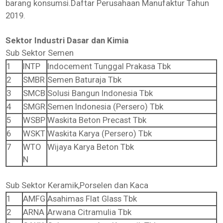
barang konsumsi.Daftar Perusahaan Manufaktur Tahun
2019.
Sektor Industri Dasar dan Kimia
Sub Sektor Semen
1
INTP
Indocement Tunggal Prakasa Tbk
2
SMBR
Semen Baturaja Tbk
3
SMCB
Solusi Bangun Indonesia Tbk
4
SMGR
Semen Indonesia (Persero) Tbk
5
WSBP
Waskita Beton Precast Tbk
6
WSKT
Waskita Karya (Persero) Tbk
7
WTO
Wijaya Karya Beton Tbk
N
Sub Sektor Keramik,Porselen dan Kaca
1
AMFG
Asahimas Flat Glass Tbk
2
ARNA
Arwana Citramulia Tbk