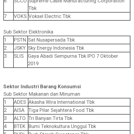
6
SCCO
Supreme Cable Manufacturing Corporation
Tbk
7
VOKS
Voksel Electric Tbk
Sub Sektor Elektronika
1
PSTN
Sat Nusapersada Tbk
2
JSKY
Sky Energy Indonesia Tbk
3
SLIS
Gaya Abadi Sempurna Tbk IPO 7 Oktober
2019
Sektor Industri Barang Konsumsi
Sub Sektor Makanan dan Minuman
1
ADES
Akasha Wira International Tbk
2
AISA
Tiga Pilar Sejahtera Food Tbk
3
ALTO
Tri Banyan Tirta Tbk
4
BTEK
Bumi Teknokultura Unggul Tbk