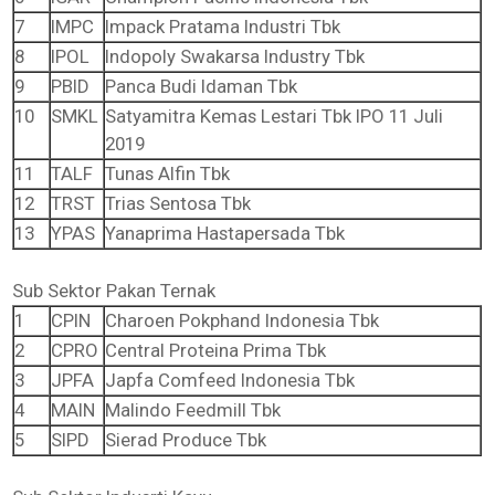
7
IMPC
Impack Pratama Industri Tbk
8
IPOL
Indopoly Swakarsa Industry Tbk
9
PBID
Panca Budi Idaman Tbk
10
SMKL
Satyamitra Kemas Lestari Tbk IPO 11 Juli
2019
11
TALF
Tunas Alfin Tbk
12
TRST
Trias Sentosa Tbk
13
YPAS
Yanaprima Hastapersada Tbk
Sub Sektor Pakan Ternak
1
CPIN
Charoen Pokphand Indonesia Tbk
2
CPRO
Central Proteina Prima Tbk
3
JPFA
Japfa Comfeed Indonesia Tbk
4
MAIN
Malindo Feedmill Tbk
5
SIPD
Sierad Produce Tbk