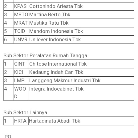
2
KPAS
Cottonindo Ariesta Tbk
3
MBTO
Martina Berto Tbk
4
MRAT
Mustika Ratu Tbk
5
TCID
Mandom Indonesia Tbk
6
UNVR
Unilever Indonesia Tbk
Sub Sektor Peralatan Rumah Tangga
1
CINT
Chitose International Tbk
2
KICI
Kedaung Indah Can Tbk
3
LMPI
Langgeng Makmur Industri Tbk
4
WOO
Integra Indocabinet Tbk
D
Sub Sektor Lainnya
1
HRTA
Hartadinata Abadi Tbk
IPO