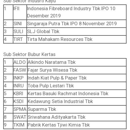
Sub Sektor Indusrti Kayu
1
IFII
Indonesia Fibreboard Industry Tbk IPO 10
Desember 2019
2
SINI
Singaraja Putra Tbk IPO 8 November 2019
3
SULI
SLJ Global Tbk
4
TIRT
Tirta Mahakam Resources Tbk
Sub Sektor Bubur Kertas
1
ALDO
Alkindo Naratama Tbk
2
FASW
Fajar Surya Wisesa Tbk
3
INKP
Indah Kiat Pulp & Paper Tbk
4
INRU
Toba Pulp Lestari Tbk
5
KBRI
Kertas Basuki Rachmat Indonesia Tbk
6
KSDI
Kedawung Setia Industrial Tbk
7
SPMA
Suparma Tbk
8
SWAT
Sriwahana Adityakarta Tbk
9
TKIM
Pabrik Kertas Tjiwi Kimia Tbk